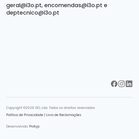
geral@i3o.pt
,
encomendas@i3o.pt
e
deptecnico@i3o.pt
Copyright ©2026 I3O, Lda. Todos os direitos reservados
Política de Privacidade
|
Livro de Reclamações
Desenvolvido:
Protyp