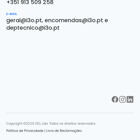
+351 913 509 258
E-MAIL
geral@i3o.pt
,
encomendas@i3o.pt
e
deptecnico@i3o.pt
Copyright ©2026 I3O, Lda. Todos os direitos reservados
Política de Privacidade
|
Livro de Reclamações