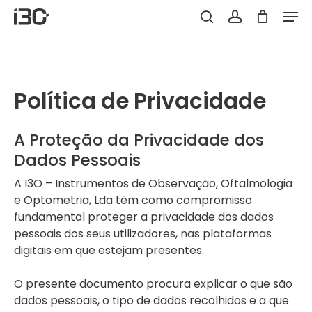
Skip
Men
to
Carrinho
search
account
Clo
main
Car
content
Política de Privacidade
A Proteção da Privacidade dos
Dados Pessoais
A I3O – Instrumentos de Observação, Oftalmologia
e Optometria, Lda têm como compromisso
fundamental proteger a privacidade dos dados
pessoais dos seus utilizadores, nas plataformas
digitais em que estejam presentes.
O presente documento procura explicar o que são
dados pessoais, o tipo de dados recolhidos e a que