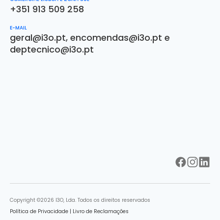
+351 913 509 258
E-MAIL
geral@i3o.pt
,
encomendas@i3o.pt
e
deptecnico@i3o.pt
Copyright ©2026 I3O, Lda. Todos os direitos reservados
Política de Privacidade
|
Livro de Reclamações