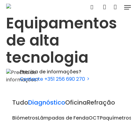
Skip
Men
to
Carrinho
search
account
Clo
Equipamentos
main
Car
content
de alta
tecnologia
Precisa de informações?
Contacte +351 256 690 270
Tudo
Diagnóstico
Oficina
Refração
Biómetros
Lâmpadas de Fenda
OCT
Paquímetros
P