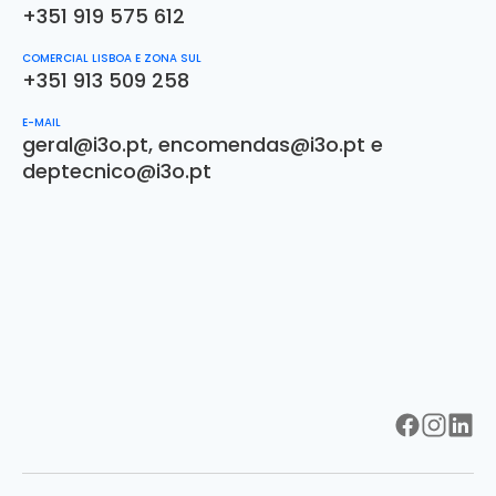
+351 919 575 612
COMERCIAL LISBOA E ZONA SUL
+351 913 509 258
E-MAIL
geral@i3o.pt
,
encomendas@i3o.pt
e
deptecnico@i3o.pt