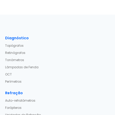
Diagnóstico
Topógrafos
Retinógrafos
Tonómetros
Lâmpadas de Fenda
OCT
Perímetros
Refração
Auto-refratómetros
Forópteros
Unidades de Refração