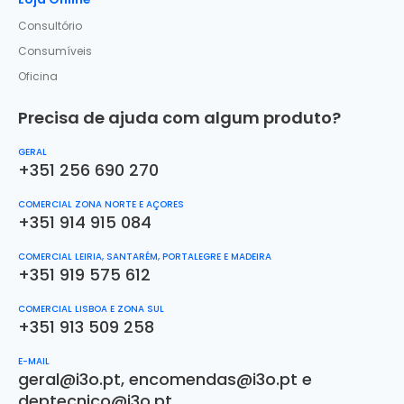
Consultório
Consumíveis
Oficina
Precisa de ajuda com algum produto?
GERAL
+351 256 690 270
COMERCIAL ZONA NORTE E AÇORES
+351 914 915 084
COMERCIAL LEIRIA, SANTARÉM, PORTALEGRE E MADEIRA
+351 919 575 612
COMERCIAL LISBOA E ZONA SUL
+351 913 509 258
E-MAIL
geral@i3o.pt
,
encomendas@i3o.pt
e
deptecnico@i3o.pt