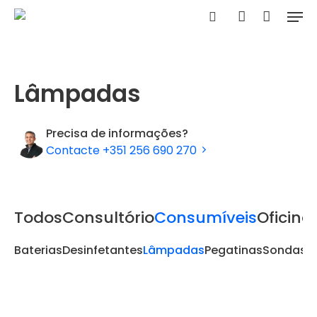
Skip
Men
to
Carrinho
search
account
Clo
main
Car
content
Lâmpadas
Precisa de informações?
Contacte +351 256 690 270
Todos
Consultório
Consumíveis
Oficina
Baterias
Desinfetantes
Lâmpadas
Pegatinas
Sondas
T