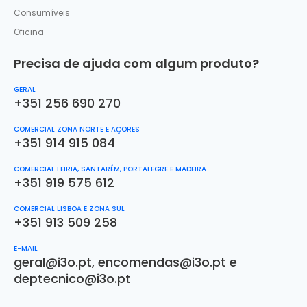
Consumíveis
Oficina
Precisa de ajuda com algum produto?
GERAL
+351 256 690 270
COMERCIAL ZONA NORTE E AÇORES
+351 914 915 084
COMERCIAL LEIRIA, SANTARÉM, PORTALEGRE E MADEIRA
+351 919 575 612
COMERCIAL LISBOA E ZONA SUL
+351 913 509 258
E-MAIL
geral@i3o.pt
,
encomendas@i3o.pt
e
deptecnico@i3o.pt