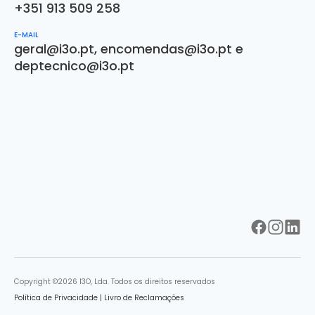
+351 913 509 258
E-MAIL
geral@i3o.pt
,
encomendas@i3o.pt
e
deptecnico@i3o.pt
Copyright ©2026 I3O, Lda. Todos os direitos reservados
Política de Privacidade
|
Livro de Reclamações