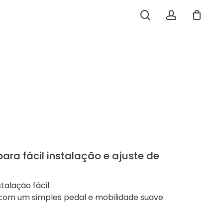
search
account
o
Close
Cart
ra fácil instalação e ajuste de
alação fácil
 com um simples pedal e mobilidade suave