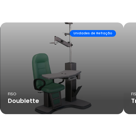
Unidades de Refração
FISO
FI
Doublette
T