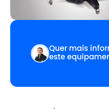
Quer mais info
este equipame