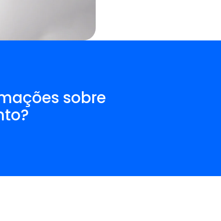
rmações sobre
nto?