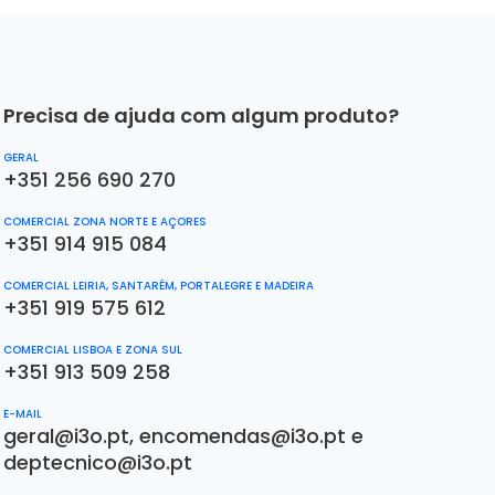
Precisa de ajuda com algum produto?
GERAL
+351 256 690 270
COMERCIAL ZONA NORTE E AÇORES
+351 914 915 084
COMERCIAL LEIRIA, SANTARÉM, PORTALEGRE E MADEIRA
+351 919 575 612
COMERCIAL LISBOA E ZONA SUL
+351 913 509 258
E-MAIL
geral@i3o.pt
,
encomendas@i3o.pt
e
deptecnico@i3o.pt