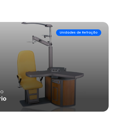
Unidades de Refração
SO
rio