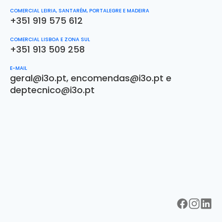
COMERCIAL LEIRIA, SANTARÉM, PORTALEGRE E MADEIRA
+351 919 575 612
COMERCIAL LISBOA E ZONA SUL
+351 913 509 258
E-MAIL
geral@i3o.pt
,
encomendas@i3o.pt
e
deptecnico@i3o.pt