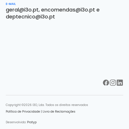
E-MAIL
geral@i3o.pt
,
encomendas@i3o.pt
e
deptecnico@i3o.pt
Copyright ©2026 I3O, Lda. Todos os direitos reservados
Política de Privacidade
|
Livro de Reclamações
Desenvolvido:
Protyp