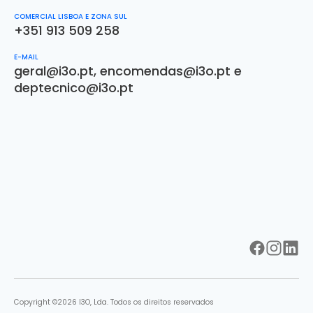
COMERCIAL LISBOA E ZONA SUL
+351 913 509 258
E-MAIL
geral@i3o.pt
,
encomendas@i3o.pt
e
deptecnico@i3o.pt
Copyright ©2026 I3O, Lda. Todos os direitos reservados