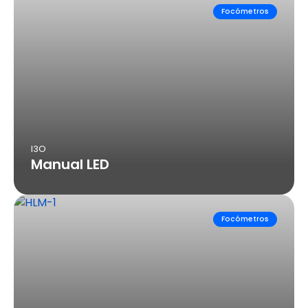
Focómetros
I3O
Manual LED
Focómetros