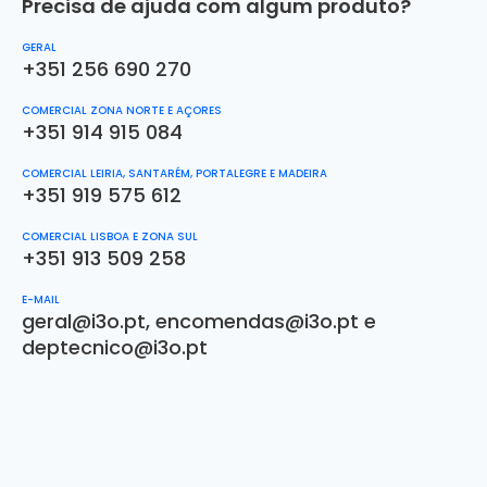
Precisa de ajuda com algum produto?
GERAL
+351 256 690 270
COMERCIAL ZONA NORTE E AÇORES
+351 914 915 084
COMERCIAL LEIRIA, SANTARÉM, PORTALEGRE E MADEIRA
+351 919 575 612
COMERCIAL LISBOA E ZONA SUL
+351 913 509 258
E-MAIL
geral@i3o.pt
,
encomendas@i3o.pt
e
deptecnico@i3o.pt