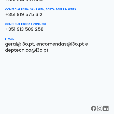
COMERCIAL LEIRIA, SANTARÉM, PORTALEGRE E MADEIRA
+351 919 575 612
COMERCIAL LISBOA E ZONA SUL
+351 913 509 258
E-MAIL
geral@i3o.pt
,
encomendas@i3o.pt
e
deptecnico@i3o.pt