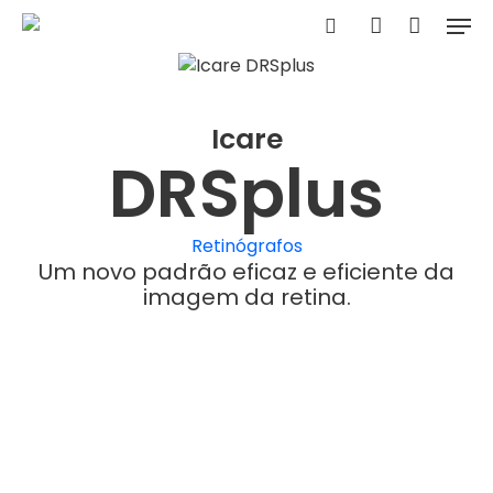
Skip
Men
to
Carrinho
search
account
Clo
main
Car
content
Icare
DRSplus
Retinógrafos
Um novo padrão eficaz e eficiente da
imagem da retina.